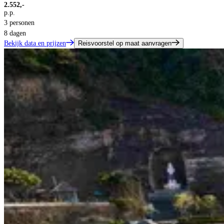
2.552,-
p.p.
3 personen
8 dagen
Bekijk data en prijzen
Reisvoorstel op maat aanvragen