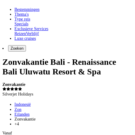
Bestemmingen
Thema's
Type reis
Specials
Exclusieve Services
Reizen
Verblijf
Luxe cruises
Zoeken
Zonvakantie Bali - Renaissance
Bali Uluwatu Resort & Spa
Zonvakantie
Silverjet Holidays
Indonesië
Zon
Eilanden
Zonvakantie
+4
Vanaf