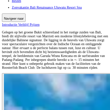
Reizen
Zonvakantie Bali Renaissance Uluwatu Resort Spa
Navigeer naar
Introductie
Verblijf
Prijzen
Gelegen op het groene Bukit schiereiland in het rustige zuiden van Bali,
biedt dit stijlvolle resort van Marriott een moderne lifestylebeleving met een
duidelijke Balinese signatuur. De ligging in de heuvels van Uluwatu zorgt
voor spectaculaire vergezichten over de Indische Oceaan en omliggende
natuur. Hier ervaart u de perfecte balans tussen rust, luxe en cultuur. U
bevindt zich bovendien dicht bij bezienswaardigheden als de Uluwatu-
tempel, de beeldentuin van Garuda Wisnu Kencana en de surfstranden van
Padang-Padang. Per inbegrepen shuttle bereikt u in +- 15 minuten het
strand. Hier kunt u onbeperkt gebruik maken van de faciliteiten van de
Roosterfish Beach Club. De luchthaven ligt op ca. 30 minuten rijden.