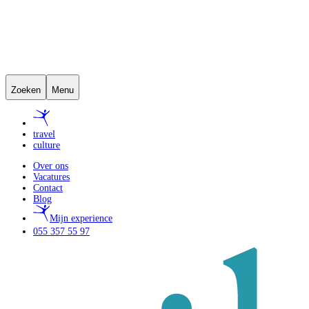
Zoeken
Menu
travel
culture
Over ons
Vacatures
Contact
Blog
Mijn experience
055 357 55 97