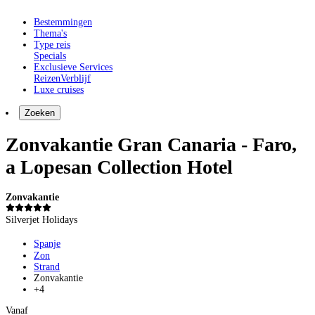
Bestemmingen
Thema's
Type reis
Specials
Exclusieve Services
Reizen
Verblijf
Luxe cruises
Zoeken
Zonvakantie Gran Canaria - Faro,
a Lopesan Collection Hotel
Zonvakantie
Silverjet Holidays
Spanje
Zon
Strand
Zonvakantie
+4
Vanaf