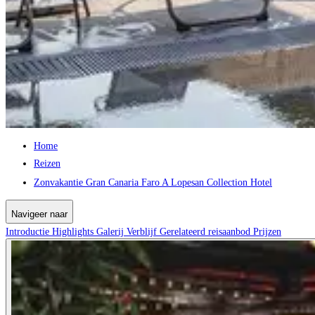
Home
Reizen
Zonvakantie Gran Canaria Faro A Lopesan Collection Hotel
Navigeer naar
Introductie
Highlights
Galerij
Verblijf
Gerelateerd reisaanbod
Prijzen