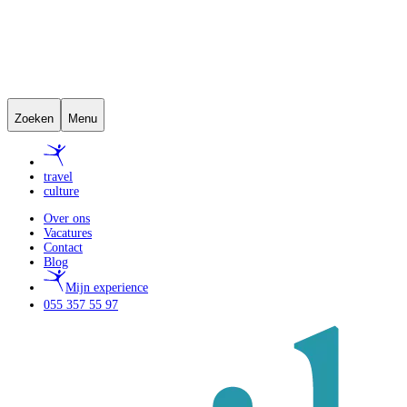
Zoeken
Menu
travel
culture
Over ons
Vacatures
Contact
Blog
Mijn experience
055 357 55 97