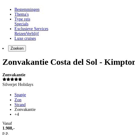
Bestemmingen
Thema's
Type reis
Specials
Exclusieve Services
Reizen
Verblijf
Luxe cruises
Zoeken
Zonvakantie Costa del Sol - Kimpto
Zonvakantie
Silverjet Holidays
Spanje
Zon
Strand
Zonvakantie
+4
Vanaf
1.908,-
p.p.