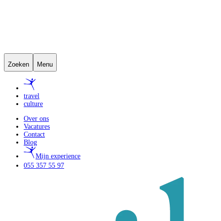
Zoeken
Menu
travel
culture
Over ons
Vacatures
Contact
Blog
Mijn experience
055 357 55 97