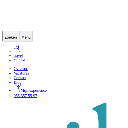
Zoeken
Menu
travel
culture
Over ons
Vacatures
Contact
Blog
Mijn experience
055 357 55 97