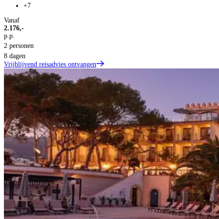
+7
Vanaf
2.176,-
p.p.
2 personen
8 dagen
Vrijblijvend reisadvies ontvangen