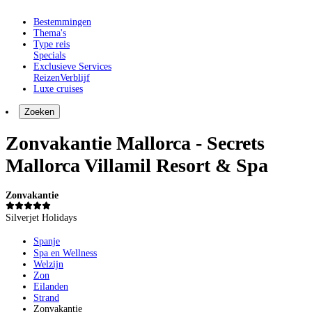
Bestemmingen
Thema's
Type reis
Specials
Exclusieve Services
Reizen
Verblijf
Luxe cruises
Zoeken
Zonvakantie Mallorca - Secrets
Mallorca Villamil Resort & Spa
Zonvakantie
Silverjet Holidays
Spanje
Spa en Wellness
Welzijn
Zon
Eilanden
Strand
Zonvakantie