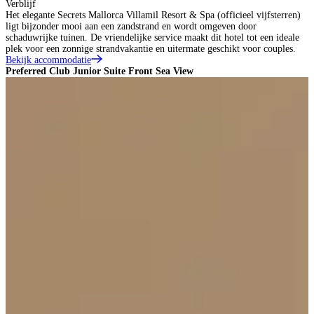
Verblijf
Het elegante Secrets Mallorca Villamil Resort & Spa (officieel vijfsterren)
ligt bijzonder mooi aan een zandstrand en wordt omgeven door
schaduwrijke tuinen. De vriendelijke service maakt dit hotel tot een ideale
plek voor een zonnige strandvakantie en uitermate geschikt voor couples.
Bekijk accommodatie
Preferred Club Junior Suite Front Sea View
P