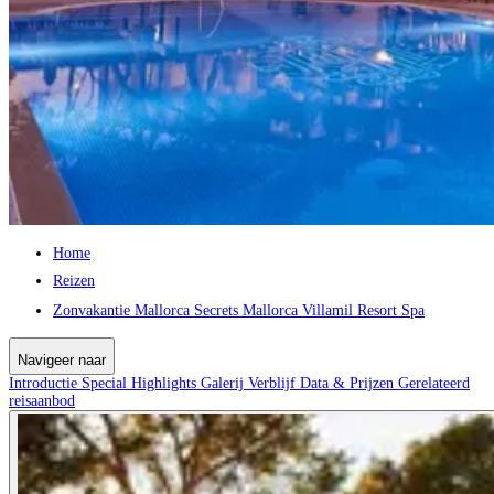
Home
Reizen
Zonvakantie Mallorca Secrets Mallorca Villamil Resort Spa
Navigeer naar
Introductie
Special
Highlights
Galerij
Verblijf
Data & Prijzen
Gerelateerd
reisaanbod