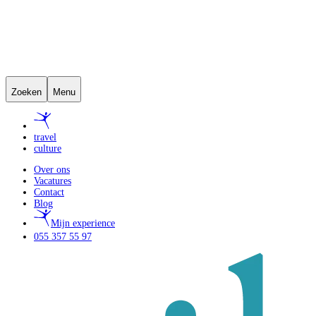
Zoeken
Menu
travel
culture
Over ons
Vacatures
Contact
Blog
Mijn experience
055 357 55 97