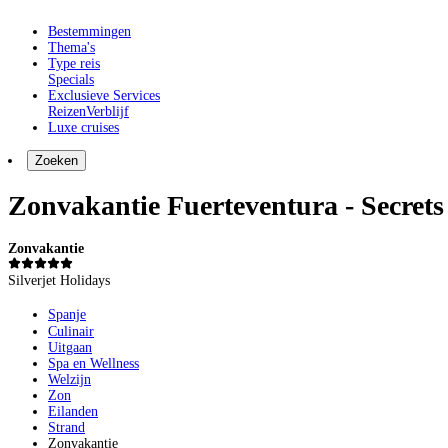
Bestemmingen
Thema's
Type reis
Specials
Exclusieve Services
Reizen
Verblijf
Luxe cruises
Zoeken
Zonvakantie Fuerteventura - Secret
Zonvakantie
Silverjet Holidays
Spanje
Culinair
Uitgaan
Spa en Wellness
Welzijn
Zon
Eilanden
Strand
Zonvakantie