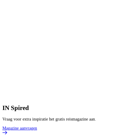
3
8
V
2
p
B
IN
Spired
Vraag voor extra inspiratie het gratis reismagazine aan.
Magazine aanvragen