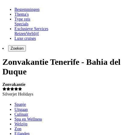
Bestemmingen
Thema's
Type reis
Specials
Exclusieve Services
Reizen
Verblijf
Luxe cruises
Zoeken
Zonvakantie Tenerife - Bahia del
Duque
Zonvakantie
Silverjet Holidays
Spanje
Uitgaan
Culinair
Spa en Wellness
Welzijn
Zon
Eilanden