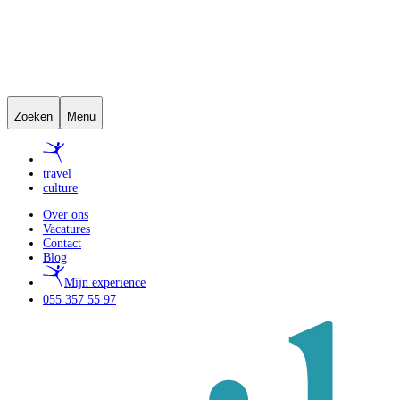
Zoeken
Menu
travel
culture
Over ons
Vacatures
Contact
Blog
Mijn experience
055 357 55 97