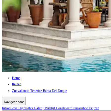
Home
Reizen
Zonvakantie Tenerife Bahia Del Duque
Navigeer naar
Introductie
Highlights
Galerij
Verblijf
Gerelateerd reisaanbod
Prijzen