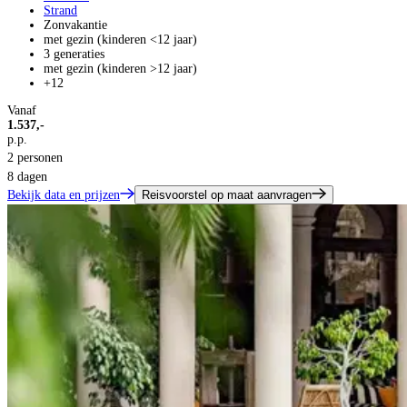
Strand
Zonvakantie
met gezin (kinderen <12 jaar)
3 generaties
met gezin (kinderen >12 jaar)
+12
Vanaf
1.537,-
p.p.
2 personen
8 dagen
Bekijk data en prijzen
Reisvoorstel op maat aanvragen