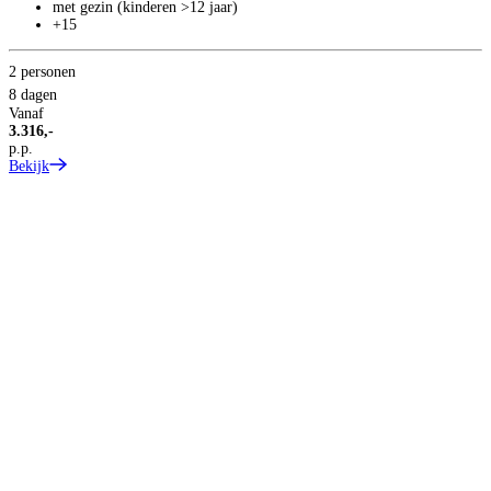
met gezin (kinderen >12 jaar)
+15
2 personen
8 dagen
Vanaf
3.316,-
p.p.
Bekijk
S
C
C