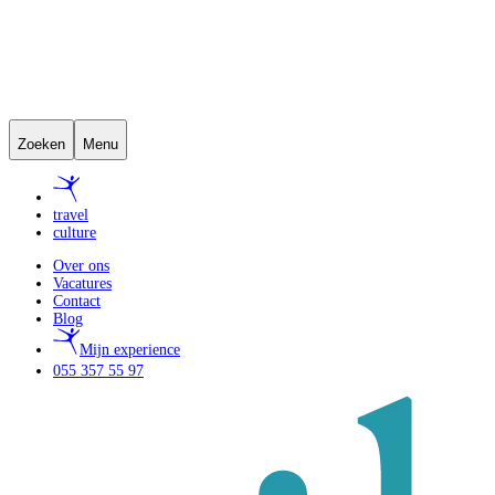
Zoeken
Menu
travel
culture
Over ons
Vacatures
Contact
Blog
Mijn experience
055 357 55 97