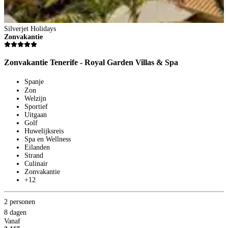
Silverjet Holidays
S
Zonvakantie
Z
Zonvakantie Tenerife - Royal Garden Villas & Spa
Z
Spanje
Zon
Welzijn
Sportief
Uitgaan
Golf
Huwelijksreis
Spa en Wellness
Eilanden
Strand
2
Culinair
Zonvakantie
8
+12
V
1
p
2 personen
B
8 dagen
Vanaf