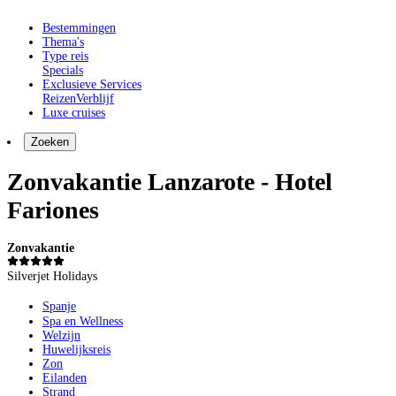
Bestemmingen
Thema's
Type reis
Specials
Exclusieve Services
Reizen
Verblijf
Luxe cruises
Zoeken
Zonvakantie Lanzarote - Hotel
Fariones
Zonvakantie
Silverjet Holidays
Spanje
Spa en Wellness
Welzijn
Huwelijksreis
Zon
Eilanden
Strand