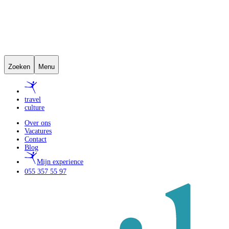
Zoeken
Menu
travel
culture
Over ons
Vacatures
Contact
Blog
Mijn experience
055 357 55 97