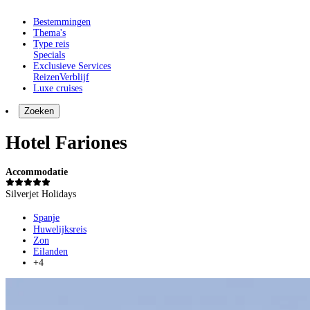
Bestemmingen
Thema's
Type reis
Specials
Exclusieve Services
Reizen
Verblijf
Luxe cruises
Zoeken
Hotel Fariones
Accommodatie
Silverjet Holidays
Spanje
Huwelijksreis
Zon
Eilanden
+4