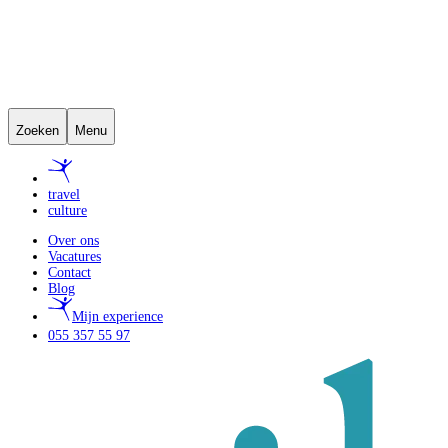
Zoeken
Menu
travel
culture
Over ons
Vacatures
Contact
Blog
Mijn experience
055 357 55 97