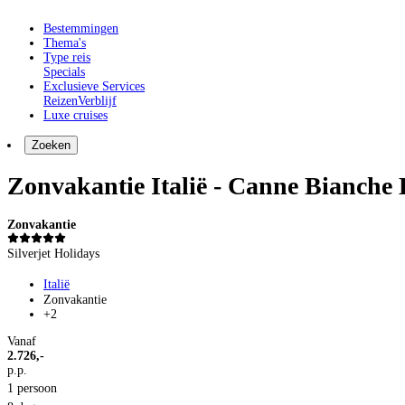
Bestemmingen
Thema's
Type reis
Specials
Exclusieve Services
Reizen
Verblijf
Luxe cruises
Zoeken
Zonvakantie Italië - Canne Bianche L
Zonvakantie
Silverjet Holidays
Italië
Zonvakantie
+2
Vanaf
2.726,-
p.p.
1 persoon