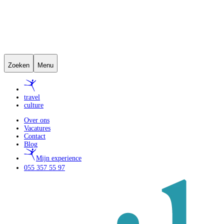
Zoeken
Menu
travel
culture
Over ons
Vacatures
Contact
Blog
Mijn experience
055 357 55 97