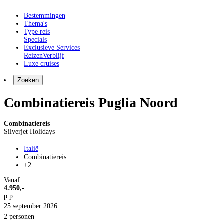
Bestemmingen
Thema's
Type reis
Specials
Exclusieve Services
Reizen
Verblijf
Luxe cruises
Zoeken
Combinatiereis Puglia Noord
Combinatiereis
Silverjet Holidays
Italië
Combinatiereis
+2
Vanaf
4.950,-
p.p.
25 september 2026
2 personen