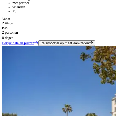
met partner
vrienden
+9
Vanaf
2.445,-
p.p.
2 personen
8 dagen
Bekijk data en prijzen
Reisvoorstel op maat aanvragen