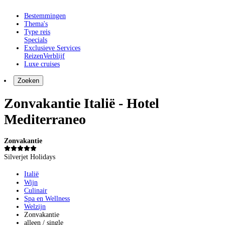
Bestemmingen
Thema's
Type reis
Specials
Exclusieve Services
Reizen
Verblijf
Luxe cruises
Zoeken
Zonvakantie Italië - Hotel
Mediterraneo
Zonvakantie
Silverjet Holidays
Italië
Wijn
Culinair
Spa en Wellness
Welzijn
Zonvakantie
alleen / single