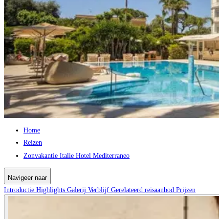
Home
Reizen
Zonvakantie Italie Hotel Mediterraneo
Navigeer naar
Introductie
Highlights
Galerij
Verblijf
Gerelateerd reisaanbod
Prijzen