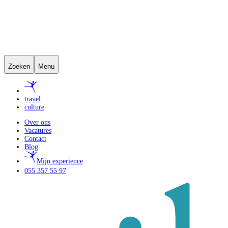
Zoeken
Menu
travel
culture
Over ons
Vacatures
Contact
Blog
Mijn experience
055 357 55 97