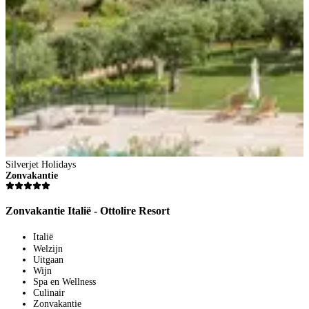
S
Z
Z
Silverjet Holidays
Zonvakantie
Zonvakantie Italië - Ottolire Resort
Italië
Welzijn
Uitgaan
Wijn
Spa en Wellness
Culinair
Zonvakantie