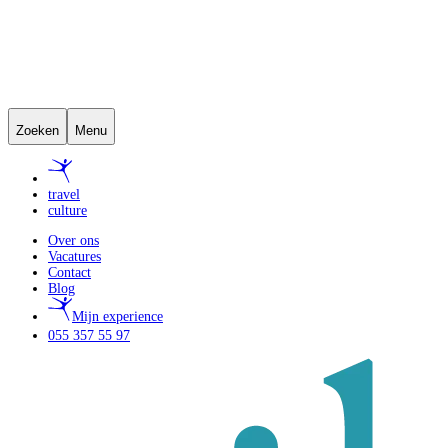
Zoeken
Menu
travel
culture
Over ons
Vacatures
Contact
Blog
Mijn experience
055 357 55 97