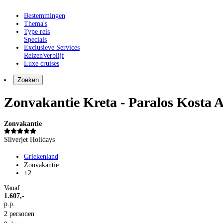
Bestemmingen
Thema's
Type reis
Specials
Exclusieve Services
Reizen
Verblijf
Luxe cruises
Zoeken
Zonvakantie Kreta - Paralos Kosta 
Zonvakantie
Silverjet Holidays
Griekenland
Zonvakantie
+2
Vanaf
1.607,-
p.p.
2 personen