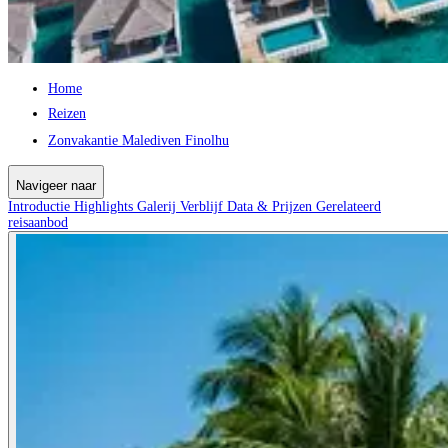
Home
Reizen
Zonvakantie Malediven Finolhu
Navigeer naar
Introductie
Highlights
Galerij
Verblijf
Data & Prijzen
Gerelateerd
reisaanbod