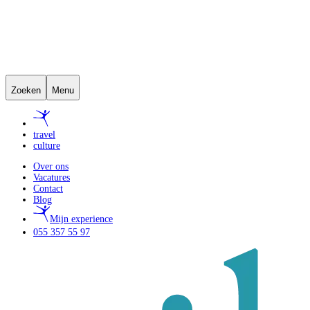
Zoeken
Menu
travel
culture
Over ons
Vacatures
Contact
Blog
Mijn experience
055 357 55 97