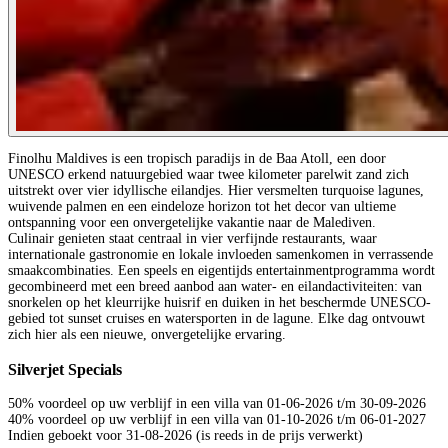
Finolhu Maldives is een tropisch paradijs in de Baa Atoll, een door
UNESCO erkend natuurgebied waar twee kilometer parelwit zand zich
uitstrekt over vier idyllische eilandjes. Hier versmelten turquoise lagunes,
wuivende palmen en een eindeloze horizon tot het decor van ultieme
ontspanning voor een onvergetelijke vakantie naar de Malediven.
Culinair genieten staat centraal in vier verfijnde restaurants, waar
internationale gastronomie en lokale invloeden samenkomen in verrassende
smaakcombinaties. Een speels en eigentijds entertainmentprogramma wordt
gecombineerd met een breed aanbod aan water- en eilandactiviteiten: van
snorkelen op het kleurrijke huisrif en duiken in het beschermde UNESCO-
gebied tot sunset cruises en watersporten in de lagune. Elke dag ontvouwt
zich hier als een nieuwe, onvergetelijke ervaring.
Silverjet Specials
50% voordeel op uw verblijf in een villa van 01-06-2026 t/m 30-09-2026
40% voordeel op uw verblijf in een villa van 01-10-2026 t/m 06-01-2027
Indien geboekt voor 31-08-2026 (is reeds in de prijs verwerkt)