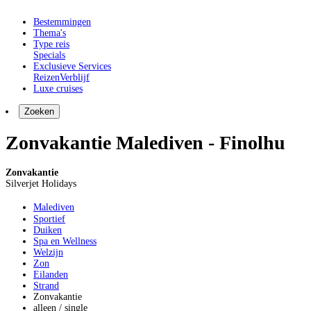
Bestemmingen
Thema's
Type reis
Specials
Exclusieve Services
Reizen
Verblijf
Luxe cruises
Zoeken
Zonvakantie Malediven - Finolhu
Zonvakantie
Silverjet Holidays
Malediven
Sportief
Duiken
Spa en Wellness
Welzijn
Zon
Eilanden
Strand
Zonvakantie
alleen / single