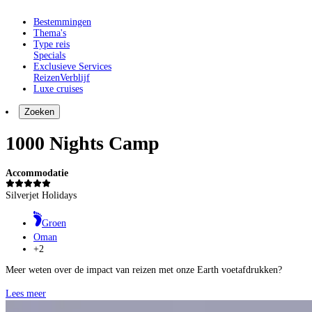
Bestemmingen
Thema's
Type reis
Specials
Exclusieve Services
Reizen
Verblijf
Luxe cruises
Zoeken
1000 Nights Camp
Accommodatie
Silverjet Holidays
Groen
Oman
+2
Meer weten over de impact van reizen met onze Earth voetafdrukken?
Lees meer