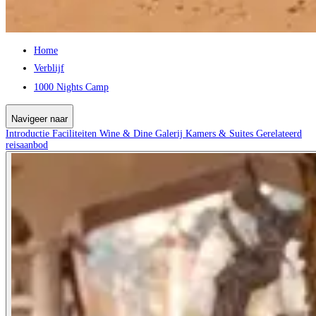
Home
Verblijf
1000 Nights Camp
Navigeer naar
Introductie
Faciliteiten
Wine & Dine
Galerij
Kamers & Suites
Gerelateerd
reisaanbod