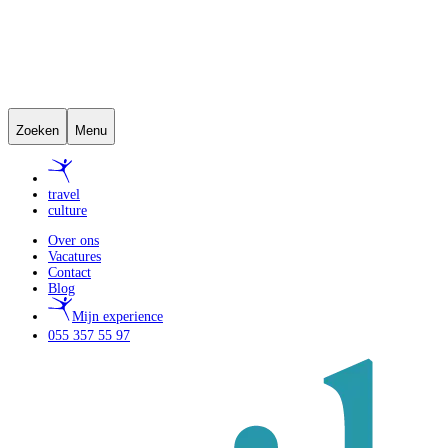
Zoeken
Menu
travel
culture
Over ons
Vacatures
Contact
Blog
Mijn experience
055 357 55 97