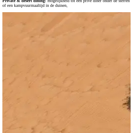
Private & desert dining:
mogelijkheid tot een privé diner onder de sterren
of een kampvuurmaaltijd in de duinen,