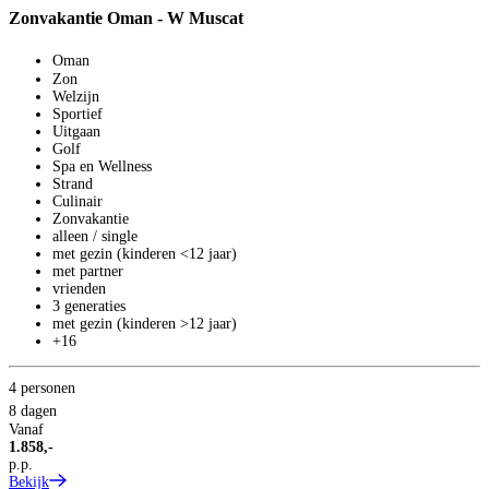
Zonvakantie Oman - W Muscat
Oman
Zon
Welzijn
Sportief
Uitgaan
Golf
Spa en Wellness
Strand
Culinair
S
Zonvakantie
Z
alleen / single
met gezin (kinderen <12 jaar)
met partner
Z
vrienden
3 generaties
met gezin (kinderen >12 jaar)
+16
4 personen
8 dagen
Vanaf
1.858,-
p.p.
Bekijk