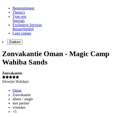
Bestemmingen
Thema's
Type reis
Specials
Exclusieve Services
Reizen
Verblijf
Luxe cruises
Zoeken
Zonvakantie Oman - Magic Camp
Wahiba Sands
Zonvakantie
Silverjet Holidays
Oman
Zonvakantie
alleen / single
met partner
vrienden
+5