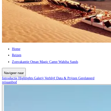
Home
Reizen
Zonvakantie Oman Magic Camp Wahiba Sands
Navigeer naar
Introductie
Highlights
Galerij
Verblijf
Data & Prijzen
Gerelateerd
reisaanbod