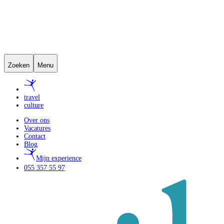
Zoeken
Menu
travel
culture
Over ons
Vacatures
Contact
Blog
Mijn experience
055 357 55 97