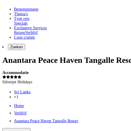
Bestemmingen
Thema's
Type reis
Specials
Exclusieve Services
Reizen
Verblijf
Luxe cruises
Zoeken
Anantara Peace Haven Tangalle Res
Accommodatie
Silverjet Holidays
Sri Lanka
+1
Home
Verblijf
Anantara Peace Haven Tangalle Resort