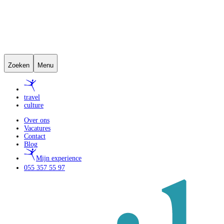
Zoeken
Menu
travel
culture
Over ons
Vacatures
Contact
Blog
Mijn experience
055 357 55 97