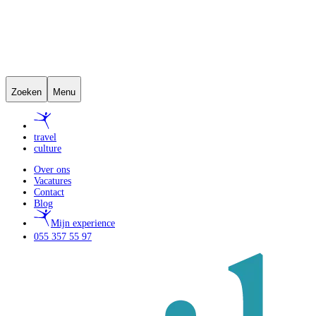
Zoeken
Menu
travel
culture
Over ons
Vacatures
Contact
Blog
Mijn experience
055 357 55 97