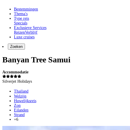
Bestemmingen
Thema's
Type reis
Specials
Exclusieve Services
Reizen
Verblijf
Luxe cruises
Zoeken
Banyan Tree Samui
Accommodatie
Silverjet Holidays
Thailand
Welzijn
Huwelijksreis
Zon
Eilanden
Strand
+6