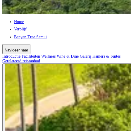
Home
Verblijf
Banyan Tree Samui
Navigeer naar
Introductie
Faciliteiten
Wellness
Wine & Dine
Galerij
Kamers & Suites
Gerelateerd reisaanbod