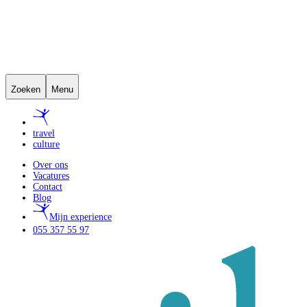
Zoeken
Menu
travel
culture
Over ons
Vacatures
Contact
Blog
Mijn experience
055 357 55 97