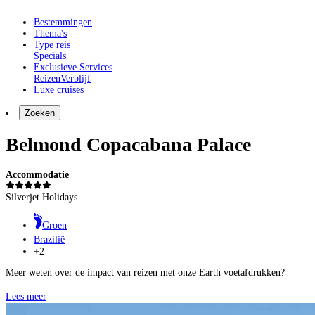
Bestemmingen
Thema's
Type reis
Specials
Exclusieve Services
Reizen
Verblijf
Luxe cruises
Zoeken
Belmond Copacabana Palace
Accommodatie
Silverjet Holidays
Groen
Brazilië
+2
Meer weten over de impact van reizen met onze Earth voetafdrukken?
Lees meer