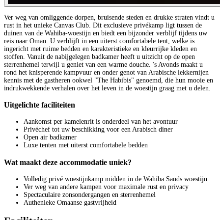
Ver weg van omliggende dorpen, bruisende steden en drukke straten vindt u
rust in het unieke Canvas Club. Dit exclusieve privékamp ligt tussen de
duinen van de Wahiba-woestijn en biedt een bijzonder verblijf tijdens uw
reis naar Oman. U verblijft in een uiterst comfortabele tent, welke is
ingericht met ruime bedden en karakteristieke en kleurrijke kleden en
stoffen. Vanuit de nabijgelegen badkamer heeft u uitzicht op de open
sterrenhemel terwijl u geniet van een warme douche. 's Avonds maakt u
rond het knisperende kampvuur en onder genot van Arabische lekkernijen
kennis met de gastheren ookwel "The Habibis" genoemd, die hun mooie en
indrukwekkende verhalen over het leven in de woestijn graag met u delen.
Uitgelichte faciliteiten
Aankomst per kamelenrit is onderdeel van het avontuur
Privéchef tot uw beschikking voor een Arabisch diner
Open air badkamer
Luxe tenten met uiterst comfortabele bedden
Wat maakt deze accommodatie uniek?
Volledig privé woestijnkamp midden in de Wahiba Sands woestijn
Ver weg van andere kampen voor maximale rust en privacy
Spectaculaire zonsondergangen en sterrenhemel
Authenieke Omaanse gastvrijheid