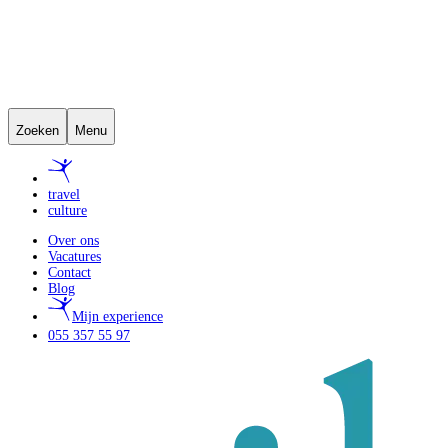
Zoeken
Menu
travel
culture
Over ons
Vacatures
Contact
Blog
Mijn experience
055 357 55 97