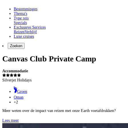
Bestemmingen
Thema's
Type reis
Specials
Exclusieve Services
Reizen
Verblijf
Luxe cruises
Zoeken
Canvas Club Private Camp
Accommodatie
Silverjet Holidays
Groen
Oman
+2
Meer weten over de impact van reizen met onze Earth voetafdrukken?
Lees meer