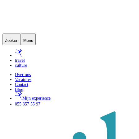
Zoeken
Menu
travel
culture
Over ons
Vacatures
Contact
Blog
Mijn experience
055 357 55 97