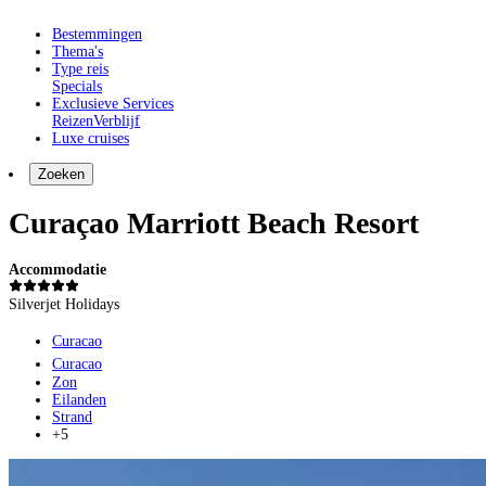
Bestemmingen
Thema's
Type reis
Specials
Exclusieve Services
Reizen
Verblijf
Luxe cruises
Zoeken
Curaçao Marriott Beach Resort
Accommodatie
Silverjet Holidays
Curacao
Curacao
Zon
Eilanden
Strand
+5