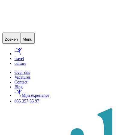
Zoeken
Menu
travel
culture
Over ons
Vacatures
Contact
Blog
Mijn experience
055 357 55 97