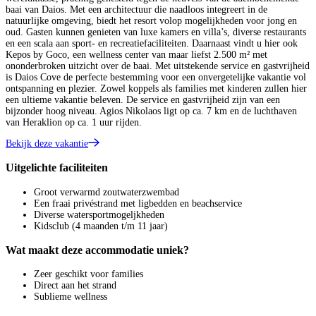
baai van Daios. Met een architectuur die naadloos integreert in de
natuurlijke omgeving, biedt het resort volop mogelijkheden voor jong en
oud. Gasten kunnen genieten van luxe kamers en villa’s, diverse restaurants
en een scala aan sport- en recreatiefaciliteiten. Daarnaast vindt u hier ook
Kepos by Goco, een wellness center van maar liefst 2.500 m² met
ononderbroken uitzicht over de baai. Met uitstekende service en gastvrijheid
is Daios Cove de perfecte bestemming voor een onvergetelijke vakantie vol
ontspanning en plezier. Zowel koppels als families met kinderen zullen hier
een ultieme vakantie beleven. De service en gastvrijheid zijn van een
bijzonder hoog niveau. Agios Nikolaos ligt op ca. 7 km en de luchthaven
van Heraklion op ca. 1 uur rijden.
Bekijk deze vakantie
Uitgelichte faciliteiten
Groot verwarmd zoutwaterzwembad
Een fraai privéstrand met ligbedden en beachservice
Diverse watersportmogeljkheden
Kidsclub (4 maanden t/m 11 jaar)
Wat maakt deze accommodatie uniek?
Zeer geschikt voor families
Direct aan het strand
Sublieme wellness