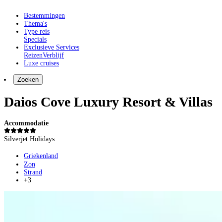
Bestemmingen
Thema's
Type reis
Specials
Exclusieve Services
Reizen
Verblijf
Luxe cruises
Zoeken
Daios Cove Luxury Resort & Villas
Accommodatie
Silverjet Holidays
Griekenland
Zon
Strand
+3