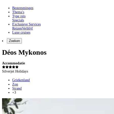
Bestemmingen
Thema's
Type reis
Specials
Exclusieve Services
Reizen
Verblijf
Luxe cruises
Zoeken
Déos Mykonos
Accommodatie
Silverjet Holidays
Griekenland
Zon
Strand
+3