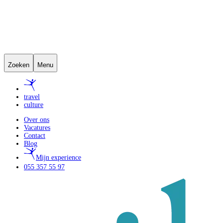
Zoeken
Menu
travel
culture
Over ons
Vacatures
Contact
Blog
Mijn experience
055 357 55 97