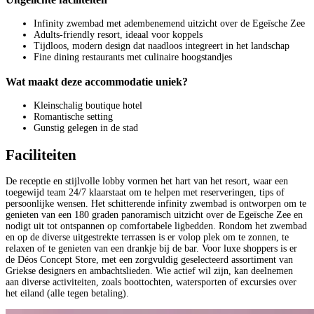
Infinity zwembad met adembenemend uitzicht over de Egeïsche Zee
Adults-friendly resort, ideaal voor koppels
Tijdloos, modern design dat naadloos integreert in het landschap
Fine dining restaurants met culinaire hoogstandjes
Wat maakt deze accommodatie uniek?
Kleinschalig boutique hotel
Romantische setting
Gunstig gelegen in de stad
Faciliteiten
De receptie en stijlvolle lobby vormen het hart van het resort, waar een
toegewijd team 24/7 klaarstaat om te helpen met reserveringen, tips of
persoonlijke wensen. Het schitterende infinity zwembad is ontworpen om te
genieten van een 180 graden panoramisch uitzicht over de Egeïsche Zee en
nodigt uit tot ontspannen op comfortabele ligbedden. Rondom het zwembad
en op de diverse uitgestrekte terrassen is er volop plek om te zonnen, te
relaxen of te genieten van een drankje bij de bar. Voor luxe shoppers is er
de Déos Concept Store, met een zorgvuldig geselecteerd assortiment van
Griekse designers en ambachtslieden. Wie actief wil zijn, kan deelnemen
aan diverse activiteiten, zoals boottochten, watersporten of excursies over
het eiland (alle tegen betaling).