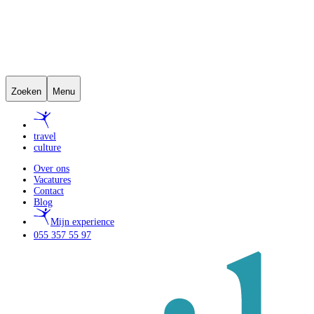
Zoeken
Menu
travel
culture
Over ons
Vacatures
Contact
Blog
Mijn experience
055 357 55 97