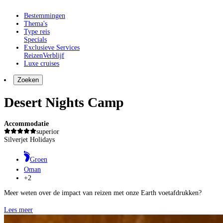
Bestemmingen
Thema's
Type reis
Specials
Exclusieve Services
Reizen
Verblijf
Luxe cruises
Zoeken
Desert Nights Camp
Accommodatie
superior
Silverjet Holidays
Groen
Oman
+2
Meer weten over de impact van reizen met onze Earth voetafdrukken?
Lees meer