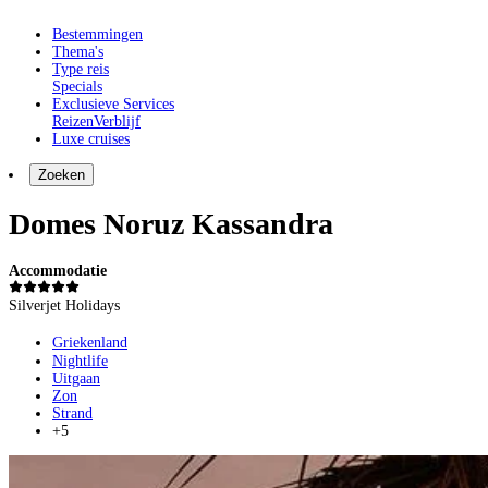
Bestemmingen
Thema's
Type reis
Specials
Exclusieve Services
Reizen
Verblijf
Luxe cruises
Zoeken
Domes Noruz Kassandra
Accommodatie
Silverjet Holidays
Griekenland
Nightlife
Uitgaan
Zon
Strand
+5