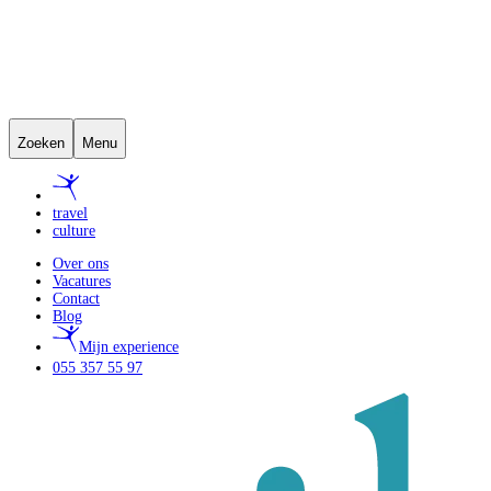
Zoeken
Menu
travel
culture
Over ons
Vacatures
Contact
Blog
Mijn experience
055 357 55 97