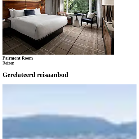
Fairmont Room
F
Reizen
Gerelateerd reisaanbod