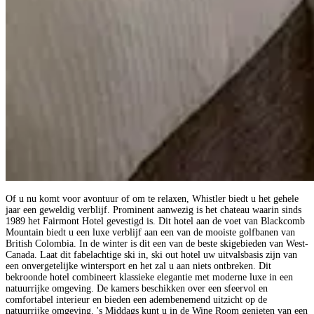
Of u nu komt voor avontuur of om te relaxen, Whistler biedt u het gehele
jaar een geweldig verblijf. Prominent aanwezig is het chateau waarin sinds
1989 het Fairmont Hotel gevestigd is. Dit hotel aan de voet van Blackcomb
Mountain biedt u een luxe verblijf aan een van de mooiste golfbanen van
British Colombia. In de winter is dit een van de beste skigebieden van West-
Canada. Laat dit fabelachtige ski in, ski out hotel uw uitvalsbasis zijn van
een onvergetelijke wintersport en het zal u aan niets ontbreken. Dit
bekroonde hotel combineert klassieke elegantie met moderne luxe in een
natuurrijke omgeving. De kamers beschikken over een sfeervol en
comfortabel interieur en bieden een adembenemend uitzicht op de
natuurrijke omgeving. 's Middags kunt u in de Wine Room genieten van een