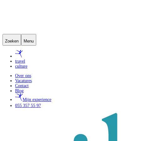
Zoeken
Menu
travel
culture
Over ons
Vacatures
Contact
Blog
Mijn experience
055 357 55 97