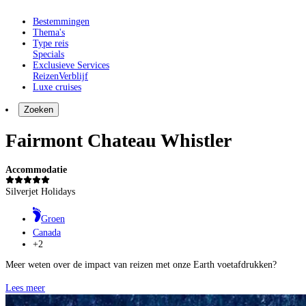
Bestemmingen
Thema's
Type reis
Specials
Exclusieve Services
Reizen
Verblijf
Luxe cruises
Zoeken
Fairmont Chateau Whistler
Accommodatie
Silverjet Holidays
Groen
Canada
+2
Meer weten over de impact van reizen met onze Earth voetafdrukken?
Lees meer