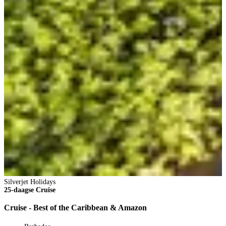
2
2
V
1
p
B
Silverjet Holidays
25-daagse Cruise
Cruise - Best of the Caribbean & Amazon