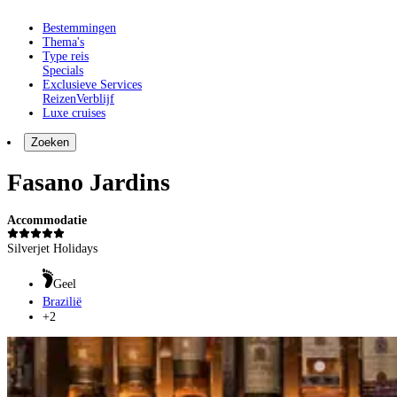
Bestemmingen
Thema's
Type reis
Specials
Exclusieve Services
Reizen
Verblijf
Luxe cruises
Zoeken
Fasano Jardins
Accommodatie
Silverjet Holidays
Geel
Brazilië
+2