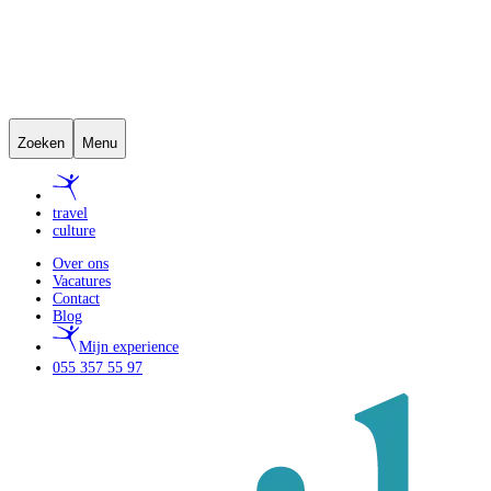
Zoeken
Menu
travel
culture
Over ons
Vacatures
Contact
Blog
Mijn experience
055 357 55 97