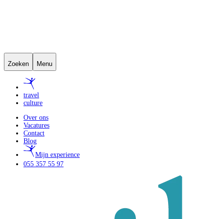
Zoeken
Menu
travel
culture
Over ons
Vacatures
Contact
Blog
Mijn experience
055 357 55 97