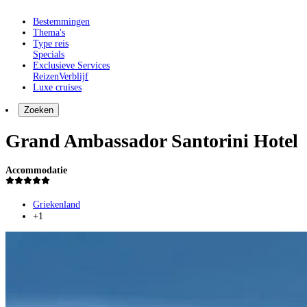
Bestemmingen
Thema's
Type reis
Specials
Exclusieve Services
Reizen
Verblijf
Luxe cruises
Zoeken
Grand Ambassador Santorini Hotel
Accommodatie
Griekenland
+1