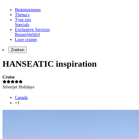
Bestemmingen
Thema's
Type reis
Specials
Exclusieve Services
Reizen
Verblijf
Luxe cruises
Zoeken
HANSEATIC inspiration
Cruise
Silverjet Holidays
Canada
+1