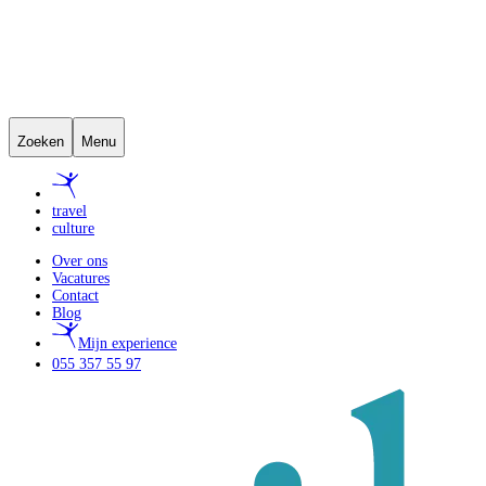
Zoeken
Menu
travel
culture
Over ons
Vacatures
Contact
Blog
Mijn experience
055 357 55 97