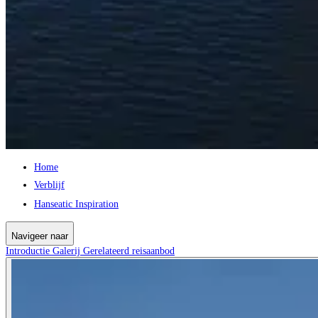
Home
Verblijf
Hanseatic Inspiration
Navigeer naar
Introductie
Galerij
Gerelateerd reisaanbod