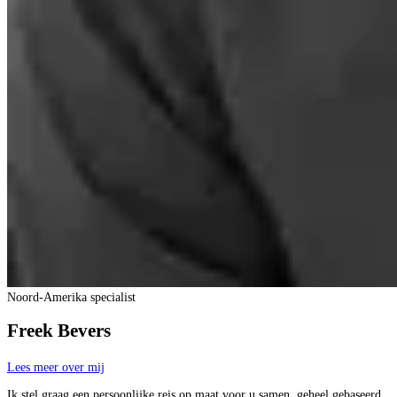
Noord-Amerika specialist
Freek Bevers
Lees meer over mij
Ik stel graag een persoonlijke reis op maat voor u samen, geheel gebaseerd