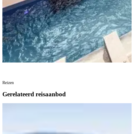
Reizen
Gerelateerd reisaanbod
R
B
B