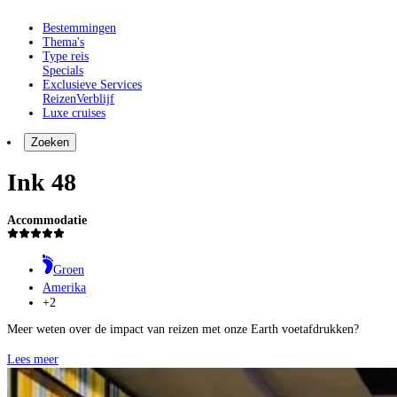
Bestemmingen
Thema's
Type reis
Specials
Exclusieve Services
Reizen
Verblijf
Luxe cruises
Zoeken
Ink 48
Accommodatie
Groen
Amerika
+2
Meer weten over de impact van reizen met onze Earth voetafdrukken?
Lees meer