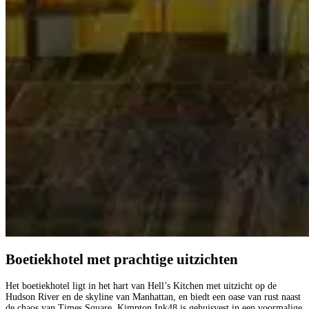
Boetiekhotel met prachtige uitzichten
Het boetiekhotel ligt in het hart van Hell’s Kitchen met uitzicht op de
Hudson River en de skyline van Manhattan, en biedt een oase van rust naast
de chaos van Times Square. Kimpton Ink48 is gehuisvest in een voormalige