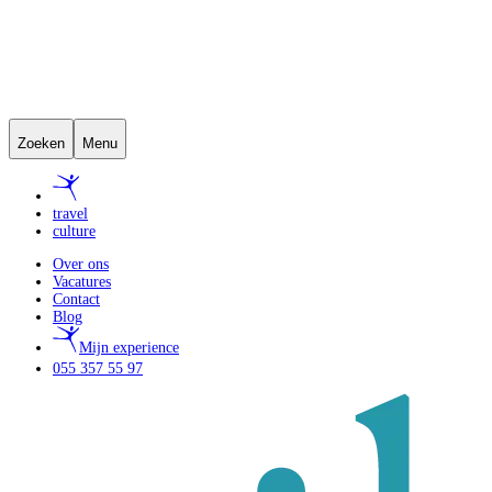
Zoeken
Menu
travel
culture
Over ons
Vacatures
Contact
Blog
Mijn experience
055 357 55 97