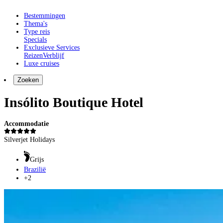
Bestemmingen
Thema's
Type reis
Specials
Exclusieve Services
Reizen
Verblijf
Luxe cruises
Zoeken
Insólito Boutique Hotel
Accommodatie
Silverjet Holidays
Grijs
Brazilië
+2