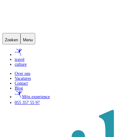
Zoeken
Menu
travel
culture
Over ons
Vacatures
Contact
Blog
Mijn experience
055 357 55 97