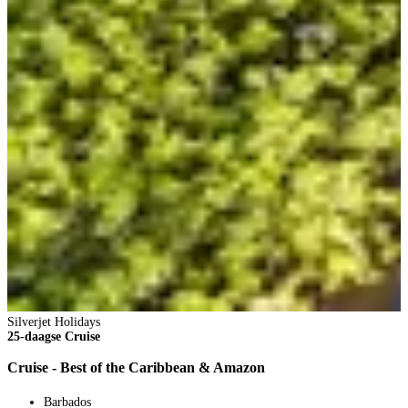
2
2
V
1
p
B
Silverjet Holidays
25-daagse Cruise
Cruise - Best of the Caribbean & Amazon
Barbados