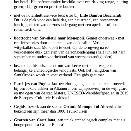
het hotel. Het oefencomplex beschikt over een driving range, putting
green, chip-green en practice bunker
met de hotelshuttleservice bent u zo bij
Lido Bambù Beachclub
.
Dit is de plek voor een hele dag aan het strand, een ontspannen
lunch, genieten van de zonsondergang met een aperitief of een
romantisch diner
boottocht van Savelletri naar Monopoli
. Geniet onderweg - met
een frisse bries door de haren - van de kustlijn. Verken de
witgekalkte stad Monopoli te voet. Op de terugweg na een
verkoelende duik genieten van de zonsondergang (half juni tot half
september en onder voorbehoud van weersomstandigheden)
bezoek het historisch centrum van
Lecce
met onderweg een
belangrijke archeologische vindplaats. Ook het heiligdom van
Sant'Oronzo wordt te voet verkend. Een gids gaat mee.
Pareltjes van Puglia
, laat uw zintuigen genieten met een proeverij
bij een lokale bakker in Altamura, een wijnproeverij in de wijngaard
en uw ogen van de stad Matera, UNESCO-Werelderfgoed en in 2019
de Europese Culturele Hoofdstad
Gegidst bezoek aan de steden
Ostuni, Monopoli of Alberobello
,
bekend om zijn meer dan 1000 Truli-huizen
Grotten van Castellana
, een uniek archeologisch complex met als
hoogtepunt 'La Grotta Bianca'