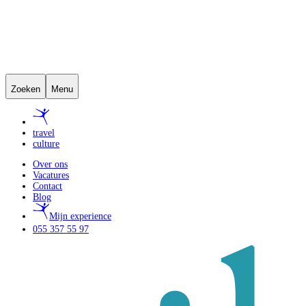
Zoeken
Menu
travel
culture
Over ons
Vacatures
Contact
Blog
Mijn experience
055 357 55 97