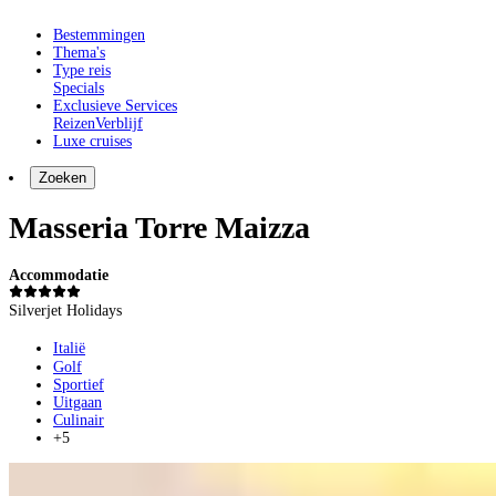
Bestemmingen
Thema's
Type reis
Specials
Exclusieve Services
Reizen
Verblijf
Luxe cruises
Zoeken
Masseria Torre Maizza
Accommodatie
Silverjet Holidays
Italië
Golf
Sportief
Uitgaan
Culinair
+5