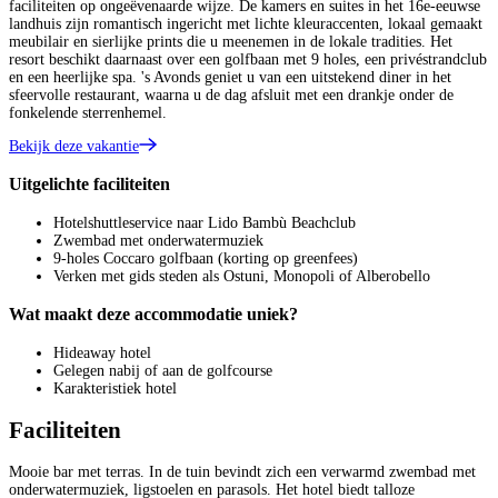
faciliteiten op ongeëvenaarde wijze. De kamers en suites in het 16e-eeuwse
landhuis zijn romantisch ingericht met lichte kleuraccenten, lokaal gemaakt
meubilair en sierlijke prints die u meenemen in de lokale tradities. Het
resort beschikt daarnaast over een golfbaan met 9 holes, een privéstrandclub
en een heerlijke spa. 's Avonds geniet u van een uitstekend diner in het
sfeervolle restaurant, waarna u de dag afsluit met een drankje onder de
fonkelende sterrenhemel.
Bekijk deze vakantie
Uitgelichte faciliteiten
Hotelshuttleservice naar Lido Bambù Beachclub
Zwembad met onderwatermuziek
9-holes Coccaro golfbaan (korting op greenfees)
Verken met gids steden als Ostuni, Monopoli of Alberobello
Wat maakt deze accommodatie uniek?
Hideaway hotel
Gelegen nabij of aan de golfcourse
Karakteristiek hotel
Faciliteiten
Mooie bar met terras. In de tuin bevindt zich een verwarmd zwembad met
onderwatermuziek, ligstoelen en parasols. Het hotel biedt talloze