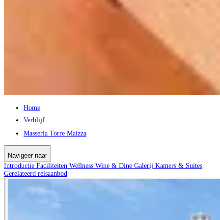
Home
Verblijf
Masseria Torre Maizza
Navigeer naar
Introductie
Faciliteiten
Wellness
Wine & Dine
Galerij
Kamers & Suites
Gerelateerd reisaanbod