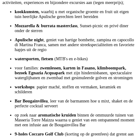
activiteiten, experiences en bijzondere excursies aan (tegen meerprijs);
kookkunsten,
waarbij u met organische groente en fruit uit eigen
tuin heerlijke Apulische gerechten leert bereiden
Mozzarella & burrata masterclass
, Sunset-picnic en privé diner
onder de sterren
Apulische night
, geniet van hartige bombette, zampina en capocollo
di Martina Franca, samen met andere streekspecialiteiten en favoriete
hapjes uit de regio
watersporten, fietsen
(MTB's en e-bikes)
voor families:
zwemlessen, karten in Fasano, klimboompark,
bezoek Egnazia Acquapark
met zijn hindernisbanen, spectaculaire
waterglijbanen en zwembad met gesimuleerde golven en stromingen
workshops
: papier maché, stoffen en vermaken, keramiek en
schilderen
Bar Bougainvillea
, leer van de barmannen hoe u mixt, shaket en de
perfecte cocktail serveert
op zoek naar
aromatische kruiden
binnen de ommuurde tuinen van
Masseria Torre Maizza waarna u geniet van een ontspannend moment
met een infusie aan de Bougainvillea Bar
9-holes Coccaro Golf Club
(korting op de greenfees) dat grenst aan