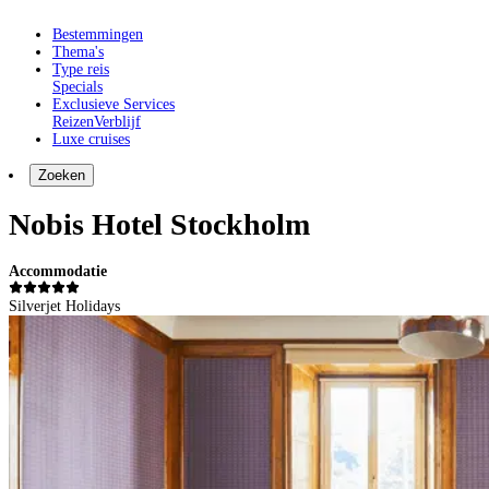
Bestemmingen
Thema's
Type reis
Specials
Exclusieve Services
Reizen
Verblijf
Luxe cruises
Zoeken
Nobis Hotel Stockholm
Accommodatie
Silverjet Holidays