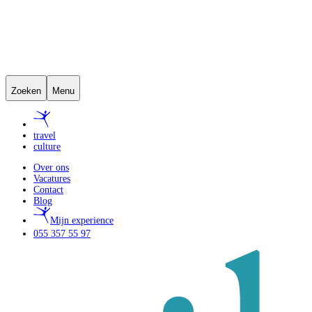
Zoeken
Menu
travel
culture
Over ons
Vacatures
Contact
Blog
Mijn experience
055 357 55 97