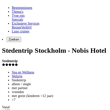
Bestemmingen
Thema's
Type reis
Specials
Exclusieve Services
Reizen
Verblijf
Luxe cruises
Zoeken
Stedentrip Stockholm - Nobis Hotel
Stedentrip
Spa en Wellness
Welzijn
Stedentrip
alleen / single
met partner
vrienden
met gezin (kinderen >12 jaar)
+7
Vanaf