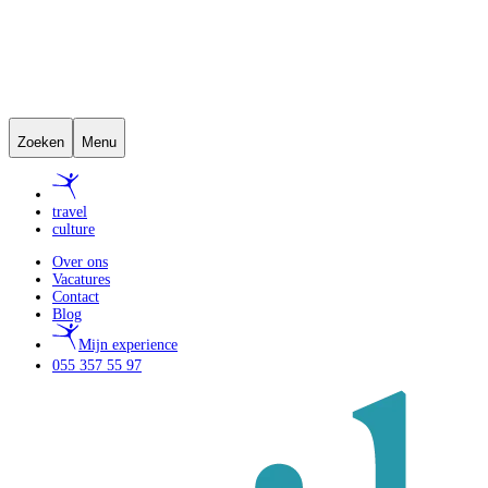
Zoeken
Menu
travel
culture
Over ons
Vacatures
Contact
Blog
Mijn experience
055 357 55 97