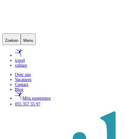
Zoeken
Menu
travel
culture
Over ons
Vacatures
Contact
Blog
Mijn experience
055 357 55 97