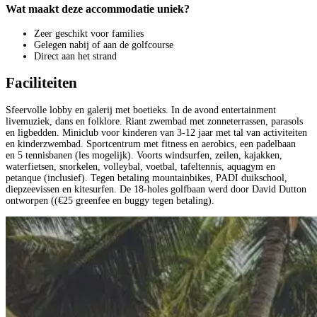
Wat maakt deze accommodatie uniek?
Zeer geschikt voor families
Gelegen nabij of aan de golfcourse
Direct aan het strand
Faciliteiten
Sfeervolle lobby en galerij met boetieks. In de avond entertainment
livemuziek, dans en folklore. Riant zwembad met zonneterrassen, parasols
en ligbedden. Miniclub voor kinderen van 3-12 jaar met tal van activiteiten
en kinderzwembad. Sportcentrum met fitness en aerobics, een padelbaan
en 5 tennisbanen (les mogelijk). Voorts windsurfen, zeilen, kajakken,
waterfietsen, snorkelen, volleybal, voetbal, tafeltennis, aquagym en
petanque (inclusief). Tegen betaling mountainbikes, PADI duikschool,
diepzeevissen en kitesurfen. De 18-holes golfbaan werd door David Dutton
ontworpen ((€25 greenfee en buggy tegen betaling).