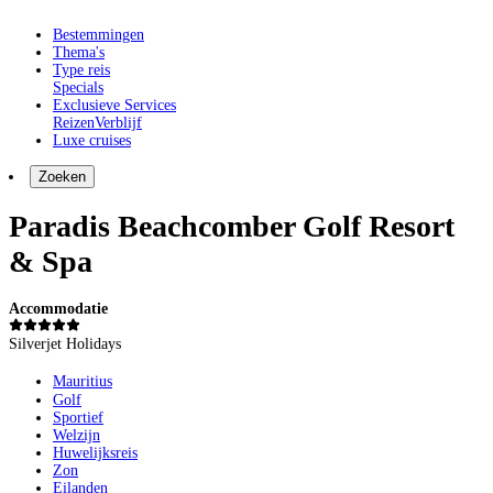
Bestemmingen
Thema's
Type reis
Specials
Exclusieve Services
Reizen
Verblijf
Luxe cruises
Zoeken
Paradis Beachcomber Golf Resort
& Spa
Accommodatie
Silverjet Holidays
Mauritius
Golf
Sportief
Welzijn
Huwelijksreis
Zon
Eilanden