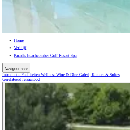
Home
Verblijf
Paradis Beachcomber Golf Resort Spa
Navigeer naar
Introductie
Faciliteiten
Wellness
Wine & Dine
Galerij
Kamers & Suites
Gerelateerd reisaanbod