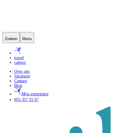
Zoeken
Menu
travel
culture
Over ons
Vacatures
Contact
Blog
Mijn experience
055 357 55 97