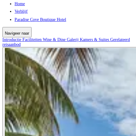
Home
Verblijf
Paradise Cove Boutique Hotel
Navigeer naar
Introductie
Faciliteiten
Wine & Dine
Galerij
Kamers & Suites
Gerelateerd
reisaanbod