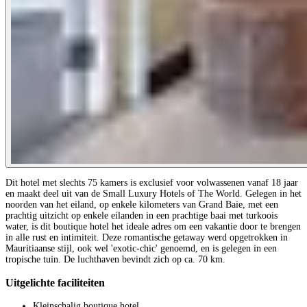
Dit hotel met slechts 75 kamers is exclusief voor volwassenen vanaf 18 jaar
en maakt deel uit van de Small Luxury Hotels of The World. Gelegen in het
noorden van het eiland, op enkele kilometers van Grand Baie, met een
prachtig uitzicht op enkele eilanden in een prachtige baai met turkoois
water, is dit boutique hotel het ideale adres om een vakantie door te brengen
in alle rust en intimiteit. Deze romantische getaway werd opgetrokken in
Mauritiaanse stijl, ook wel 'exotic-chic' genoemd, en is gelegen in een
tropische tuin. De luchthaven bevindt zich op ca. 70 km.
Uitgelichte faciliteiten
Kleinschalig boutique hotel