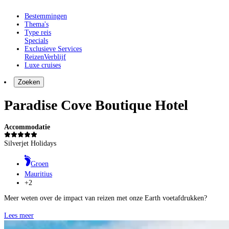
Bestemmingen
Thema's
Type reis
Specials
Exclusieve Services
Reizen
Verblijf
Luxe cruises
Zoeken
Paradise Cove Boutique Hotel
Accommodatie
Silverjet Holidays
Groen
Mauritius
+2
Meer weten over de impact van reizen met onze Earth voetafdrukken?
Lees meer