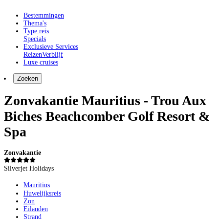
Bestemmingen
Thema's
Type reis
Specials
Exclusieve Services
Reizen
Verblijf
Luxe cruises
Zoeken
Zonvakantie Mauritius - Trou Aux
Biches Beachcomber Golf Resort &
Spa
Zonvakantie
Silverjet Holidays
Mauritius
Huwelijksreis
Zon
Eilanden
Strand