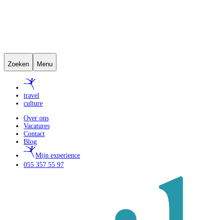
Zoeken
Menu
travel
culture
Over ons
Vacatures
Contact
Blog
Mijn experience
055 357 55 97