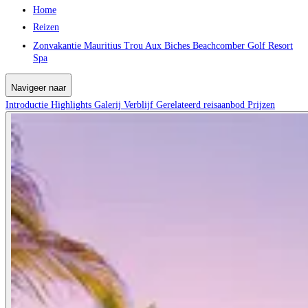
Home
Reizen
Zonvakantie Mauritius Trou Aux Biches Beachcomber Golf Resort
Spa
Navigeer naar
Introductie
Highlights
Galerij
Verblijf
Gerelateerd reisaanbod
Prijzen