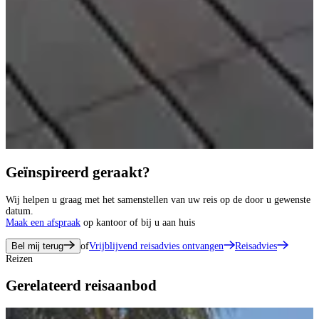
Geïnspireerd geraakt?
Wij helpen u graag met het samenstellen van uw reis op de door u gewenste
datum.
Maak een afspraak
op kantoor of bij u aan huis
Bel mij terug
of
Vrijblijvend reisadvies ontvangen
Reisadvies
Reizen
Gerelateerd reisaanbod