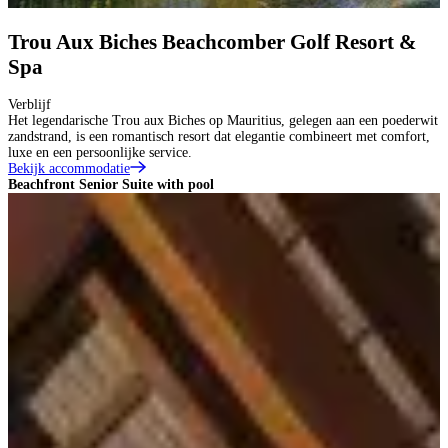
Trou Aux Biches Beachcomber Golf Resort &
Spa
Verblijf
Het legendarische Trou aux Biches op Mauritius, gelegen aan een poederwit
zandstrand, is een romantisch resort dat elegantie combineert met comfort,
luxe en een persoonlijke service.
Bekijk accommodatie
Beachfront Senior Suite with pool
J