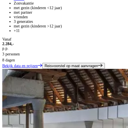
Zonvakantie
met gezin (kinderen <12 jaar)
met partner
vrienden
3 generaties
met gezin (kinderen >12 jaar)
+11
Vanaf
2.284,-
p.p.
3 personen
8 dagen
Bekijk data en prijzen
Reisvoorstel op maat aanvragen