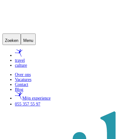
Zoeken
Menu
travel
culture
Over ons
Vacatures
Contact
Blog
Mijn experience
055 357 55 97