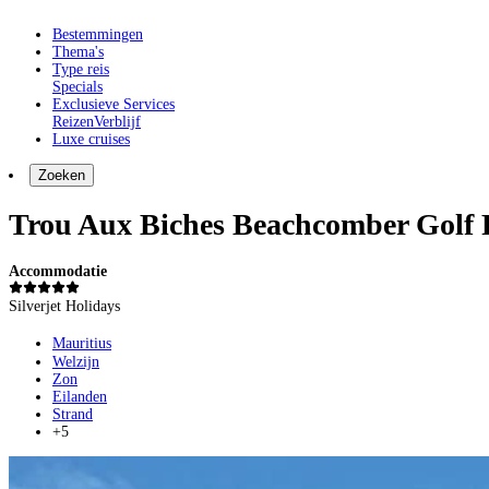
Bestemmingen
Thema's
Type reis
Specials
Exclusieve Services
Reizen
Verblijf
Luxe cruises
Zoeken
Trou Aux Biches Beachcomber Golf 
Accommodatie
Silverjet Holidays
Mauritius
Welzijn
Zon
Eilanden
Strand
+5