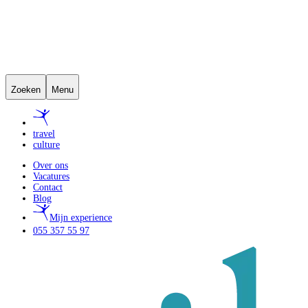
Zoeken
Menu
travel
culture
Over ons
Vacatures
Contact
Blog
Mijn experience
055 357 55 97