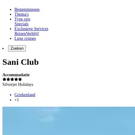
Bestemmingen
Thema's
Type reis
Specials
Exclusieve Services
Reizen
Verblijf
Luxe cruises
Zoeken
Sani Club
Accommodatie
Silverjet Holidays
Griekenland
+1