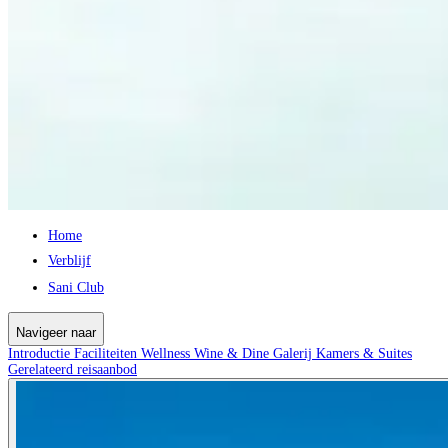
Home
Verblijf
Sani Club
Navigeer naar
Introductie
Faciliteiten
Wellness
Wine & Dine
Galerij
Kamers & Suites
Gerelateerd reisaanbod