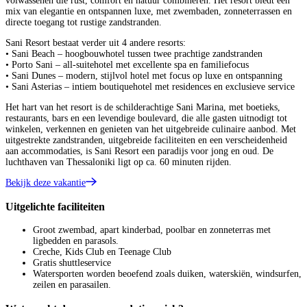
volwassenen die rust, comfort en natuur combineren. Het resort biedt een
mix van elegantie en ontspannen luxe, met zwembaden, zonneterrassen en
directe toegang tot rustige zandstranden.
Sani Resort bestaat verder uit 4 andere resorts:
• Sani Beach – hoogbouwhotel tussen twee prachtige zandstranden
• Porto Sani – all-suitehotel met excellente spa en familiefocus
• Sani Dunes – modern, stijlvol hotel met focus op luxe en ontspanning
• Sani Asterias – intiem boutiquehotel met residences en exclusieve service
Het hart van het resort is de schilderachtige Sani Marina, met boetieks,
restaurants, bars en een levendige boulevard, die alle gasten uitnodigt tot
winkelen, verkennen en genieten van het uitgebreide culinaire aanbod. Met
uitgestrekte zandstranden, uitgebreide faciliteiten en een verscheidenheid
aan accommodaties, is Sani Resort een paradijs voor jong en oud. De
luchthaven van Thessaloniki ligt op ca. 60 minuten rijden.
Bekijk deze vakantie
Uitgelichte faciliteiten
Groot zwembad, apart kinderbad, poolbar en zonneterras met
ligbedden en parasols.
Creche, Kids Club en Teenage Club
Gratis shuttleservice
Watersporten worden beoefend zoals duiken, waterskiën, windsurfen,
zeilen en parasailen.