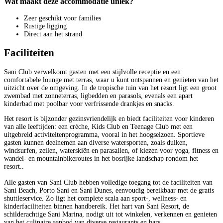
Wat maakt deze accommodatie uniek?
Zeer geschikt voor families
Rustige ligging
Direct aan het strand
Faciliteiten
Sani Club verwelkomt gasten met een stijlvolle receptie en een
comfortabele lounge met terras, waar u kunt ontspannen en genieten van het
uitzicht over de omgeving. In de tropische tuin van het resort ligt een groot
zwembad met zonneterras, ligbedden en parasols, evenals een apart
kinderbad met poolbar voor verfrissende drankjes en snacks.
Het resort is bijzonder gezinsvriendelijk en biedt faciliteiten voor kinderen
van alle leeftijden: een crèche, Kids Club en Teenage Club met een
uitgebreid activiteitenprogramma, vooral in het hoogseizoen. Sportieve
gasten kunnen deelnemen aan diverse watersporten, zoals duiken,
windsurfen, zeilen, waterskiën en parasailen, of kiezen voor yoga, fitness en
wandel‑ en mountainbikeroutes in het bosrijke landschap rondom het
resort..
Alle gasten van Sani Club hebben volledige toegang tot de faciliteiten van
Sani Beach, Porto Sani en Sani Dunes, eenvoudig bereikbaar met de gratis
shuttleservice. Zo ligt het complete scala aan sport‑, wellness‑ en
kinderfaciliteiten binnen handbereik. Het hart van Sani Resort, de
schilderachtige Sani Marina, nodigt uit tot winkelen, verkennen en genieten
van het culinaire aanbod van diverse restaurants en bars.