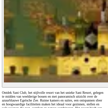
Ontdek Sani Club, het stijlvolle resort van het unieke Sani Resort, gelegen
te midden van weelderige bossen en met panoramisch uitzicht over de
azuurblauwe Egeïsche Zee. Ruime kamers en suites, een ontspannen sfeer
en hoogwaardige faciliteiten maken het ideaal voor gezinnen, stellen en