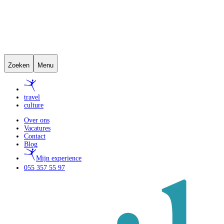
Zoeken
Menu
travel
culture
Over ons
Vacatures
Contact
Blog
Mijn experience
055 357 55 97