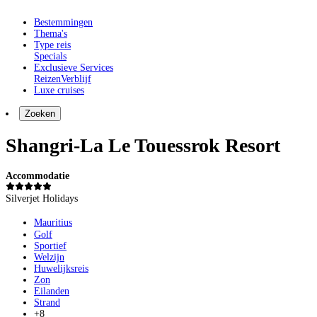
Bestemmingen
Thema's
Type reis
Specials
Exclusieve Services
Reizen
Verblijf
Luxe cruises
Zoeken
Shangri-La Le Touessrok Resort
Accommodatie
Silverjet Holidays
Mauritius
Golf
Sportief
Welzijn
Huwelijksreis
Zon
Eilanden
Strand
+8