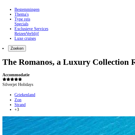
Bestemmingen
Thema's
Type reis
Specials
Exclusieve Services
Reizen
Verblijf
Luxe cruises
Zoeken
The Romanos, a Luxury Collection 
Accommodatie
Silverjet Holidays
Griekenland
Zon
Strand
+3