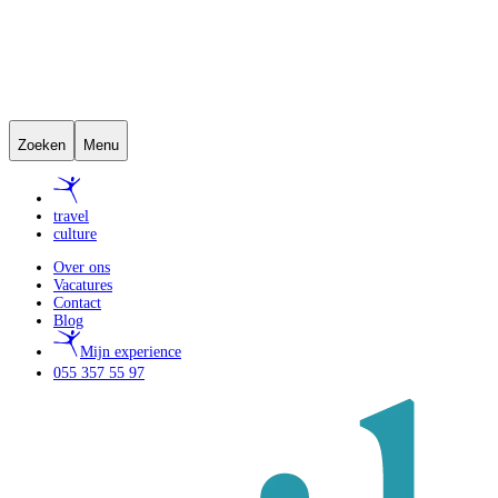
Zoeken
Menu
travel
culture
Over ons
Vacatures
Contact
Blog
Mijn experience
055 357 55 97