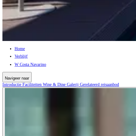
Home
Verblijf
W Costa Navarino
Navigeer naar
Introductie
Faciliteiten
Wine & Dine
Galerij
Gerelateerd reisaanbod