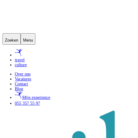
Zoeken
Menu
travel
culture
Over ons
Vacatures
Contact
Blog
Mijn experience
055 357 55 97