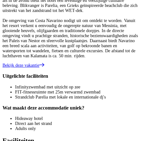
als in de avond biedt het hotel een levendige en veelzijdige culinaire
beleving. Blikvanger is Parelia, een Grieks geïnspireerde beachclub die zich
uitstrekt van het zandstrand tot het WET-dek.
De omgeving van Costa Navarino nodigt uit om ontdekt te worden. Vanuit
het resort verkent u eenvoudig de ongerepte natuur van Messinia, met
glooiende heuvels, olijfgaarden en traditionele dorpjes. In de directe
omgeving vindt u prachtige stranden, historische bezienswaardigheden zoals
het Paleis van Nestor en sfeervolle kustplaatsjes. Daarnaast biedt Navarino
een breed scala aan activiteiten, van golf op bekroonde banen en
watersporten tot wandelen, fietsen en culturele excursies. De afstand tot de
luchthaven van Kalamata is ca. 50 min. rijden.
Bekijk deze vakantie
Uitgelichte faciliteiten
Infinityzwembad met uitzicht op zee
FIT-fitnessruimte met 25m verwarmd zwembad
Strandclub Parelia met lokale en internationale dj's
Wat maakt deze accommodatie uniek?
Hideaway hotel
Direct aan het strand
Adults only
Faciliteiten