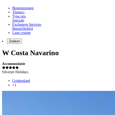
Bestemmingen
Thema's
Type reis
Specials
Exclusieve Services
Reizen
Verblijf
Luxe cruises
Zoeken
W Costa Navarino
Accommodatie
Silverjet Holidays
Griekenland
+1