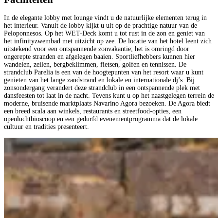
In de elegante lobby met lounge vindt u de natuurlijke elementen terug in
het interieur. Vanuit de lobby kijkt u uit op de prachtige natuur van de
Peloponnesos. Op het WET-Deck komt u tot rust in de zon en geniet van
het infinityzwembad met uitzicht op zee. De locatie van het hotel leent zich
uitstekend voor een ontspannende zonvakantie; het is omringd door
ongerepte stranden en afgelegen baaien. Sportliefhebbers kunnen hier
wandelen, zeilen, bergbeklimmen, fietsen, golfen en tennissen. De
strandclub Parelia is een van de hoogtepunten van het resort waar u kunt
genieten van het lange zandstrand en lokale en internationale dj’s. Bij
zonsondergang verandert deze strandclub in een ontspannende plek met
dansfeesten tot laat in de nacht. Tevens kunt u op het naastgelegen terrein de
moderne, bruisende marktplaats Navarino Agora bezoeken. De Agora biedt
een breed scala aan winkels, restaurants en streetfood-opties, een
openluchtbioscoop en een gedurfd evenementprogramma dat de lokale
cultuur en tradities presenteert.