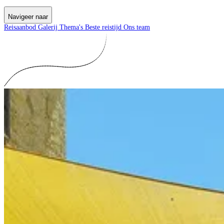
Navigeer naar
Reisaanbod
Galerij
Thema's
Beste reistijd
Ons team