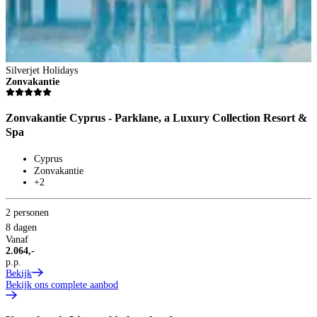
Silverjet Holidays
S
Zonvakantie
Z
Zonvakantie Cyprus - Parklane, a Luxury Collection Resort &
Z
Spa
Cyprus
Zonvakantie
+2
2
2 personen
8
V
8 dagen
2
Vanaf
p
2.064,-
B
p.p.
Bekijk
Bekijk ons complete aanbod