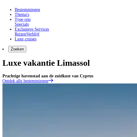
Bestemmingen
Thema's
Type reis
Specials
Exclusieve Services
Reizen
Verblijf
Luxe cruises
Zoeken
Luxe vakantie Limassol
Prachtige havenstad aan de zuidkust van Cyprus
Ontdek alle bestemmingen