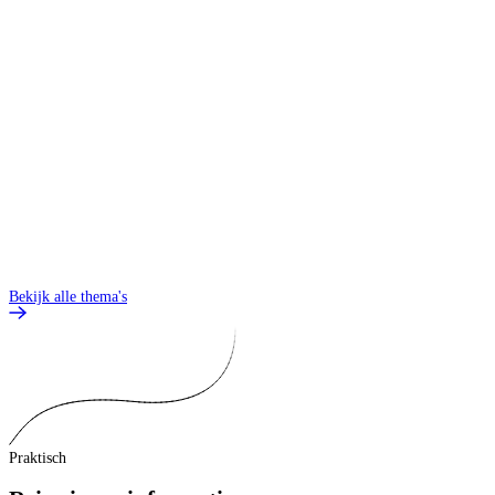
O
Bekijk alle thema's
Praktisch