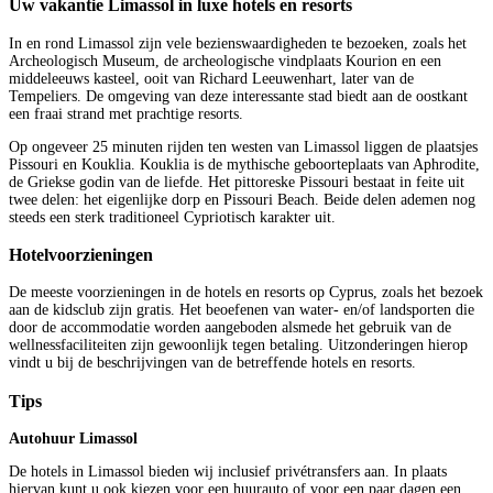
Uw vakantie Limassol in luxe hotels en resorts
In en rond Limassol zijn vele bezienswaardigheden te bezoeken, zoals het
Archeologisch Museum, de archeologische vindplaats Kourion en een
middeleeuws kasteel, ooit van Richard Leeuwenhart, later van de
Tempeliers. De omgeving van deze interessante stad biedt aan de oostkant
een fraai strand met prachtige resorts.
Op ongeveer 25 minuten rijden ten westen van Limassol liggen de plaatsjes
Pissouri en Kouklia. Kouklia is de mythische geboorteplaats van Aphrodite,
de Griekse godin van de liefde. Het pittoreske Pissouri bestaat in feite uit
twee delen: het eigenlijke dorp en Pissouri Beach. Beide delen ademen nog
steeds een sterk traditioneel Cypriotisch karakter uit.
Hotelvoorzieningen
De meeste voorzieningen in de hotels en resorts op Cyprus, zoals het bezoek
aan de kidsclub zijn gratis. Het beoefenen van water- en/of landsporten die
door de accommodatie worden aangeboden alsmede het gebruik van de
wellnessfaciliteiten zijn gewoonlijk tegen betaling. Uitzonderingen hierop
vindt u bij de beschrijvingen van de betreffende hotels en resorts.
Tips
Autohuur Limassol
De hotels in Limassol bieden wij inclusief privétransfers aan. In plaats
hiervan kunt u ook kiezen voor een huurauto of voor een paar dagen een