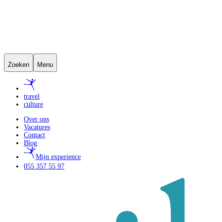
Zoeken
Menu
travel
culture
Over ons
Vacatures
Contact
Blog
Mijn experience
055 357 55 97