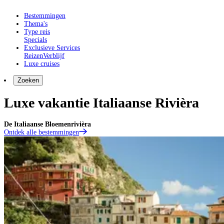
Bestemmingen
Thema's
Type reis
Specials
Exclusieve Services
Reizen
Verblijf
Luxe cruises
Zoeken
Luxe vakantie Italiaanse Rivièra
De Italiaanse Bloemenrivièra
Ontdek alle bestemmingen