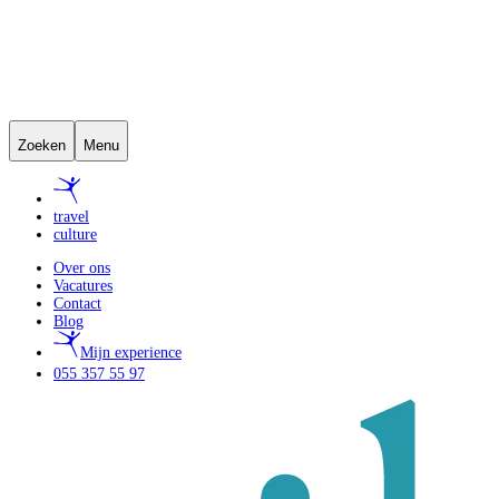
Zoeken
Menu
travel
culture
Over ons
Vacatures
Contact
Blog
Mijn experience
055 357 55 97