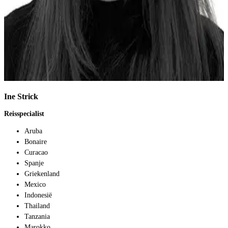
Ine Strick
D
Reisspecialist
R
Aruba
Bonaire
Curacao
Spanje
Griekenland
Mexico
Indonesië
Thailand
Tanzania
Marokko