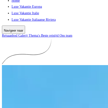
Home
Luxe Vakantie Europa
Luxe Vakantie Italie
Luxe Vakantie Italiaanse Riviera
Navigeer naar
Reisaanbod
Galerij
Thema's
Beste reistijd
Ons team