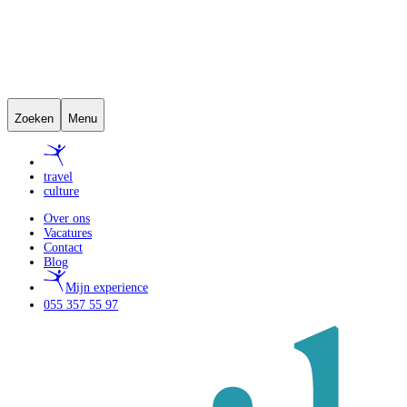
Zoeken
Menu
travel
culture
Over ons
Vacatures
Contact
Blog
Mijn experience
055 357 55 97