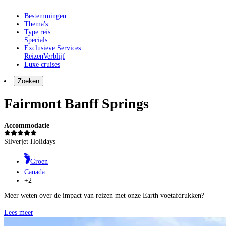
Bestemmingen
Thema's
Type reis
Specials
Exclusieve Services
Reizen
Verblijf
Luxe cruises
Zoeken
Fairmont Banff Springs
Accommodatie
Silverjet Holidays
Groen
Canada
+2
Meer weten over de impact van reizen met onze Earth voetafdrukken?
Lees meer