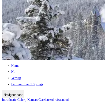
Home
Nl
Verblijf
Fairmont Banff Springs
Navigeer naar
Introductie
Galerij
Kamers
Gerelateerd reisaanbod