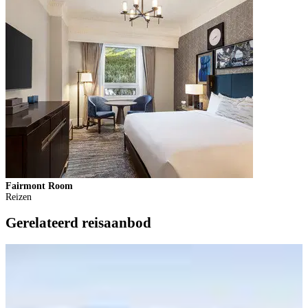
Fairmont Room
F
Reizen
Gerelateerd reisaanbod