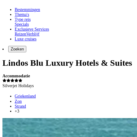
Bestemmingen
Thema's
Type reis
Specials
Exclusieve Services
Reizen
Verblijf
Luxe cruises
Zoeken
Lindos Blu Luxury Hotels & Suites
Accommodatie
Silverjet Holidays
Griekenland
Zon
Strand
+3