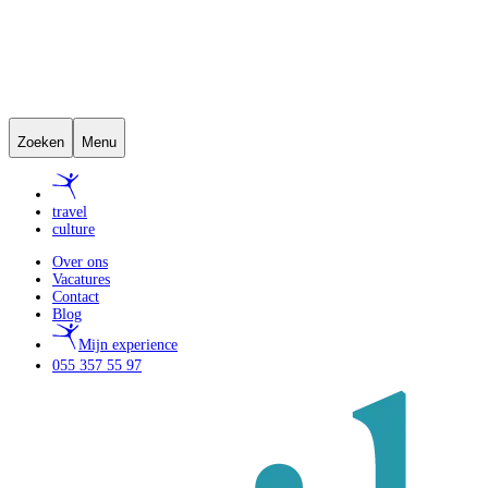
Zoeken
Menu
travel
culture
Over ons
Vacatures
Contact
Blog
Mijn experience
055 357 55 97