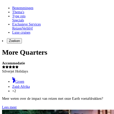
Bestemmingen
Thema's
Type reis
Specials
Exclusieve Services
Reizen
Verblijf
Luxe cruises
Zoeken
More Quarters
Accommodatie
Silverjet Holidays
Groen
Zuid-Afrika
+2
Meer weten over de impact van reizen met onze Earth voetafdrukken?
Lees meer