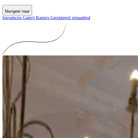
Navigeer naar
Introductie
Galerij
Kamers
Gerelateerd reisaanbod