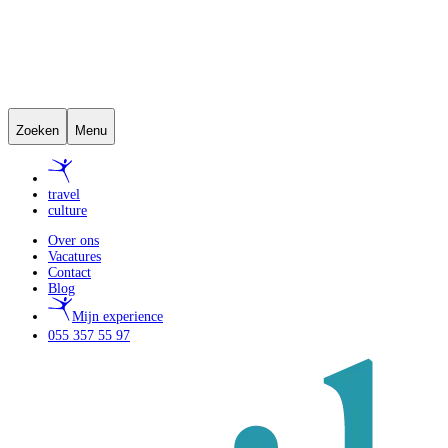
Zoeken
Menu
travel
culture
Over ons
Vacatures
Contact
Blog
Mijn experience
055 357 55 97