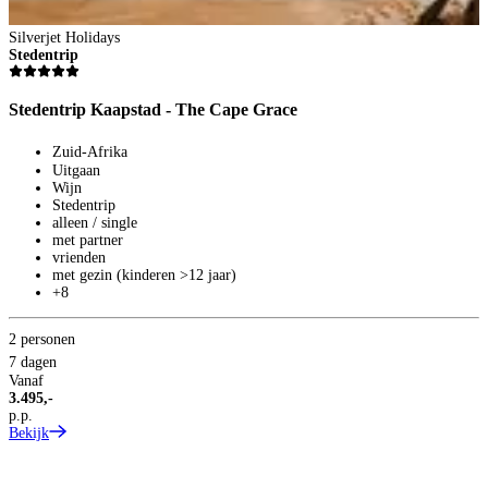
Silverjet Holidays
Stedentrip
Stedentrip Kaapstad - The Cape Grace
Zuid-Afrika
S
Uitgaan
S
Wijn
Stedentrip
alleen / single
S
met partner
vrienden
met gezin (kinderen >12 jaar)
+8
2 personen
7 dagen
Vanaf
3.495,-
p.p.
Bekijk
2
7