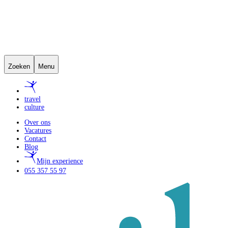
Zoeken
Menu
travel
culture
Over ons
Vacatures
Contact
Blog
Mijn experience
055 357 55 97