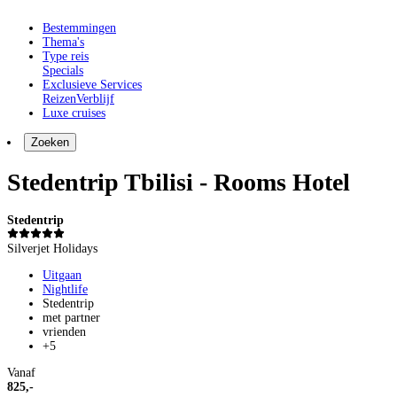
Bestemmingen
Thema's
Type reis
Specials
Exclusieve Services
Reizen
Verblijf
Luxe cruises
Zoeken
Stedentrip Tbilisi - Rooms Hotel
Stedentrip
Silverjet Holidays
Uitgaan
Nightlife
Stedentrip
met partner
vrienden
+5
Vanaf
825,-