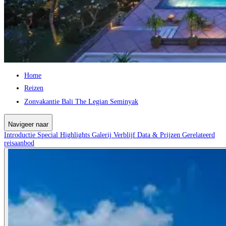
Home
Reizen
Zonvakantie Bali The Legian Seminyak
Navigeer naar
Introductie
Special
Highlights
Galerij
Verblijf
Data & Prijzen
Gerelateerd
reisaanbod