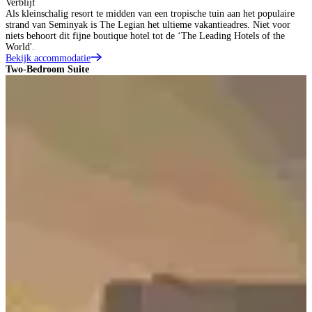
Verblijf
Als kleinschalig resort te midden van een tropische tuin aan het populaire
strand van Seminyak is The Legian het ultieme vakantieadres. Niet voor
niets behoort dit fijne boutique hotel tot de ‘The Leading Hotels of the
World'.
Bekijk accommodatie
Two-Bedroom Suite
O