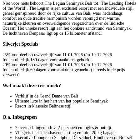
Niet voor niets behoort The Legian Seminyak Bali tot ‘The Leading Hotels
of the World’. The Legian is een exclusief resort met een individuele stijl,
geheel geïnspireerd door de rijke cultuur van Bali, waar hedendaags
comfort en oude traditie harmonisch worden verenigd met warme,
natuurlijke kleuren en overweldigende vergezichten over de Indische
Oceaan. Het unieke resort ligt aan het donkere zandstrand van Seminyak.
De luchthaven Denpasar ligt op ca 15 kilometer afstand.
Silverjet Specials
25% voordeel op uw verblijf van 11-01-2026 t/m 19-12-2026
Indien uiterlijk 180 dagen voor aankomst geboekt
20% voordeel op uw verblijf van 11-01-2026 t/m 19-12-2026
Indien uiterlijk 60 dagen voor aankomst geboekt. (is reeds in de prijs
verwerkt)
Wat maakt deze reis uniek?
Verblijf in de Grand Dame van Bali
Ultieme luxe in het hart van het populaire Seminyak
Resort in klassieke Balinese stijl
O.a. Inbegrepen
7 overnachtingen o.b.v. 2 personen en logies & ontbijt
Vliegreis incl. luchthavenbelasting en min. 20 kg bagage
Executive Lounge op Schiphol, Düsseldorf, Eindhoven of Brussel