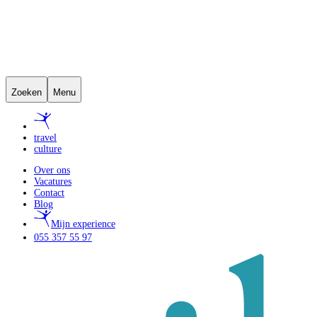
Zoeken
Menu
travel
culture
Over ons
Vacatures
Contact
Blog
Mijn experience
055 357 55 97