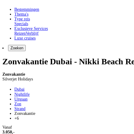
Bestemmingen
Thema's
Type reis
Specials
Exclusieve Services
Reizen
Verblijf
Luxe cruises
Zoeken
Zonvakantie Dubai - Nikki Beach R
Zonvakantie
Silverjet Holidays
Dubai
Nightlife
Uitgaan
Zon
Strand
Zonvakantie
+6
Vanaf
3.050,-