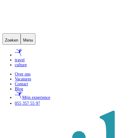
Zoeken
Menu
travel
culture
Over ons
Vacatures
Contact
Blog
Mijn experience
055 357 55 97