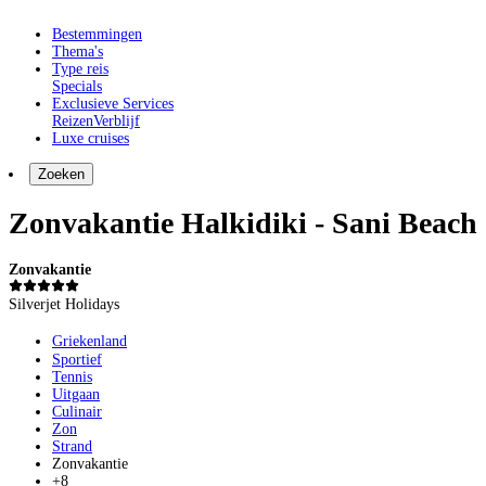
Bestemmingen
Thema's
Type reis
Specials
Exclusieve Services
Reizen
Verblijf
Luxe cruises
Zoeken
Zonvakantie Halkidiki - Sani Beach
Zonvakantie
Silverjet Holidays
Griekenland
Sportief
Tennis
Uitgaan
Culinair
Zon
Strand
Zonvakantie
+8