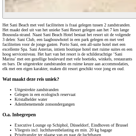
Het Sani Beach met veel faciliteiten is fraai gelegen tussen 2 zandstranden.
Het maakt deel uit van het unieke Sani Resort gelegen aan het 7 km lange
Bousoula-strand. Naast Sani Beach Hotel bestaat het resort uit de volgende
3 delen: Sani Club, een laagbouwhotel in een park gelegen en met veel
faciliteiten voor de jonge gasten. Porto Sani, een all-suite hotel met een
excellente Spa. Sani Asterias, intiem boutique hotel met ruime suites en een
hoog serviceniveau. Het hart van het resort is de schilderachtige ‘Sani
Marina’ met een gezellige boulevard met vele boetieks, winkels, restaurants
en bars. De uitgestrekte zandstranden en ruime keuze aan accommodaties,
elk met een eigen karakter, maken dit resort geschikt voor jong en oud.
Wat maakt deze reis uniek?
Uitgestrekte zandstranden
Gelegen in een ecologisch reservaat
Kristalhelder water
Adembenemende zonsondergangen
O.a. Inbegrepen
Executive Lounge op Schiphol, Düsseldorf, Eindhoven of Brussel
Vliegreis incl. luchthavenbelasting en min. 20 kg bagage
Privétransfer ter plaatse van en naar de luchthaven