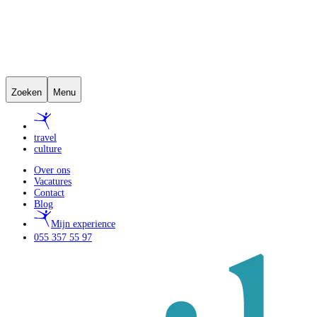
Zoeken
Menu
travel
culture
Over ons
Vacatures
Contact
Blog
Mijn experience
055 357 55 97