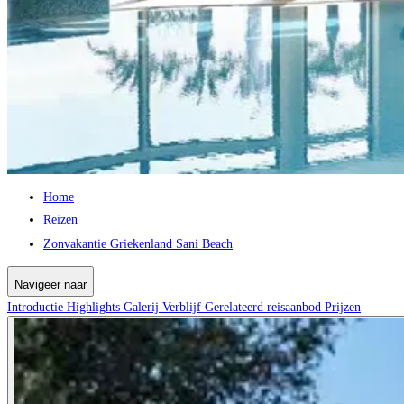
Home
Reizen
Zonvakantie Griekenland Sani Beach
Navigeer naar
Introductie
Highlights
Galerij
Verblijf
Gerelateerd reisaanbod
Prijzen